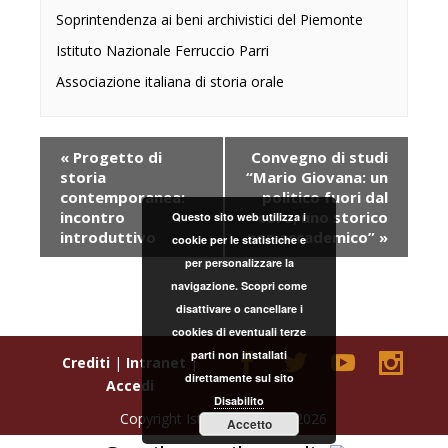
Soprintendenza ai beni archivistici del Piemonte
Istituto Nazionale Ferruccio Parri
Associazione italiana di storia orale
Evento
«
Progetto di
Convegno di studi
Navigation
storia
“Mario Giovana: un
contemporanea:
politico fuori dal
incontro
coro, uno storico
Questo sito web utilizza i
introduttivo
non accademico”
»
cookie per le statistiche e
per personalizzare la
navigazione. Scopri come
disattivare o cancellare i
cookies di eventuali terze
parti non installati
Crediti
|
Intranet
|
direttamente sul sito
Accedi
Disabilito
Copyright Istoreto © 2000-2026
Accetto