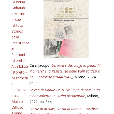
Giuntina
Gribaudo
Il Mulino
Irrsae
Istituto
Storico
della
Resistenza
in
Piemonte
Istoreto -
Calzi Jacopo,
Un Paese che valga la pena. "Il
Altri Editori
Pioniere! e la Resistenza nelle Valli valdesi e
Istoreto -
nel Pinerolese (1944-1945)
, Milano, 2024,
Multimedi
pp. 300
a
La Nuova
Le reti di Danilo Dolci. Sviluppo di comunità
Italia
e nonviolenza in Sicilia occidentale
, Milano,
Museo
2021, pp. 344
Diffuso
Storie di archivi, Storia di uomini. L’Archivio
Torino