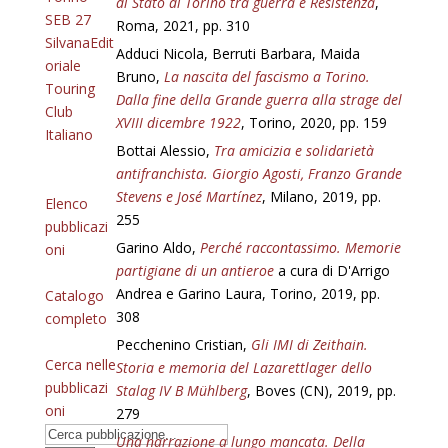
di Stato di Torino tra guerra e Resistenza
,
SEB 27
Roma, 2021, pp. 310
SilvanaEdit
Adduci Nicola, Berruti Barbara, Maida
oriale
Bruno,
La nascita del fascismo a Torino.
Touring
Dalla fine della Grande guerra alla strage del
Club
XVIII dicembre 1922
, Torino, 2020, pp. 159
Italiano
Bottai Alessio,
Tra amicizia e solidarietà
antifranchista. Giorgio Agosti, Franzo Grande
Stevens e José Martínez
, Milano, 2019, pp.
Elenco
255
pubblicazi
Garino Aldo,
Perché raccontassimo. Memorie
oni
partigiane di un antieroe
a cura di D'Arrigo
Andrea e Garino Laura, Torino, 2019, pp.
Catalogo
308
completo
Pecchenino Cristian,
Gli IMI di Zeithain.
Cerca nelle
Storia e memoria del Lazarettlager dello
pubblicazi
Stalag IV B Mühlberg
, Boves (CN), 2019, pp.
oni
279
Una narrazione a lungo mancata. Della