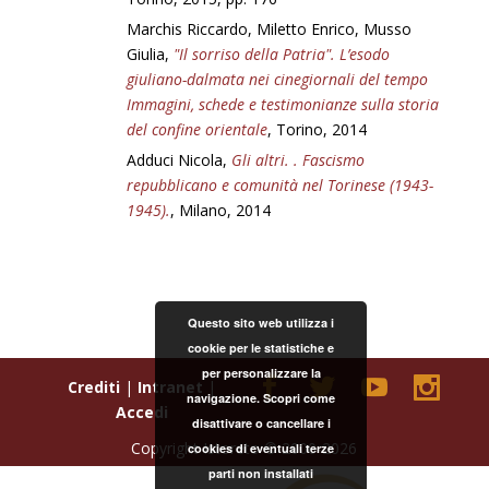
Marchis Riccardo, Miletto Enrico, Musso
Giulia,
"Il sorriso della Patria". L’esodo
giuliano-dalmata nei cinegiornali del tempo
Immagini, schede e testimonianze sulla storia
del confine orientale
, Torino, 2014
Adduci Nicola,
Gli altri. . Fascismo
repubblicano e comunità nel Torinese (1943-
1945).
, Milano, 2014
Questo sito web utilizza i
cookie per le statistiche e
per personalizzare la
Crediti
|
Intranet
|
navigazione. Scopri come
Accedi
disattivare o cancellare i
Copyright Istoreto © 2000-2026
cookies di eventuali terze
parti non installati