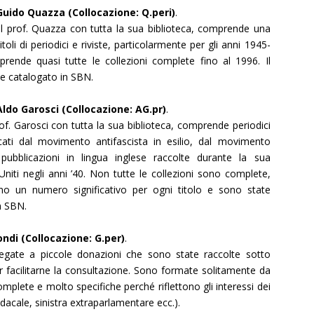
Guido Quazza (Collocazione: Q.peri)
.
dal prof. Quazza con tutta la sua biblioteca, comprende una
itoli di periodici e riviste, particolarmente per gli anni 1945-
ende quasi tutte le collezioni complete fino al 1996. Il
 e catalogato in SBN.
Aldo Garosci (Collocazione: AG.pr)
.
rof. Garosci con tutta la sua biblioteca, comprende periodici
icati dal movimento antifascista in esilio, dal movimento
pubblicazioni in lingua inglese raccolte durante la sua
niti negli anni ’40. Non tutte le collezioni sono complete,
o un numero significativo per ogni titolo e sono state
n SBN.
ndi (Collocazione: G.per)
.
egate a piccole donazioni che sono state raccolte sotto
r facilitarne la consultazione. Sono formate solitamente da
mplete e molto specifiche perché riflettono gli interessi dei
acale, sinistra extraparlamentare ecc.).