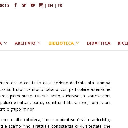
00015
|
EN
|
FR
A
ARCHIVIO
BIBLIOTECA
DIDATTICA
RICE
emeroteca è costituita dalla sezione dedicata alla stampa
sa su tutto il territorio italiano, con particolare attenzione
ll’area piemontese. Queste sono suddivise in sottosezioni
politici e militari, partiti, comitati di liberazione, formazioni
ti e gruppi minori.
amente alla biblioteca, il nucleo primitivo è stato arricchito,
ti e scambi fino all’attuale consistenza di 464 testate che