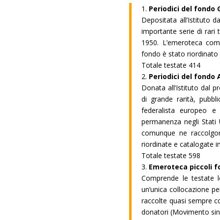
1.
Periodici del fondo 
Depositata all’Istituto 
importante serie di rari t
1950. L’emeroteca compr
fondo è stato riordinato
Totale testate 414
2.
Periodici del fondo 
Donata all’Istituto dal p
di grande rarità, pubbl
federalista europeo e 
permanenza negli Stati U
comunque ne raccolgon
riordinate e catalogate i
Totale testate 598
3.
Emeroteca piccoli fo
Comprende le testate l
un’unica collocazione pe
raccolte quasi sempre co
donatori (Movimento sind