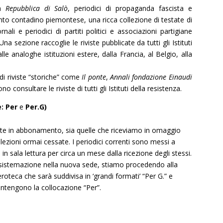
la
Repubblica di Salò
, periodici di propaganda fascista e
nto contadino piemontese, una ricca collezione di testate di
rnali e periodici di partiti politici e associazioni partigiane
a sezione raccoglie le riviste pubblicate da tutti gli Istituti
alle analoghe istituzioni estere, dalla Francia, al Belgio, alla
di riviste “storiche” come
Il ponte
,
Annali fondazione Einaudi
no consultare le riviste di tutti gli Istituti della resistenza.
e: Per
e
Per.G)
ste in abbonamento, sia quelle che riceviamo in omaggio
lezioni ormai cessate. I periodici correnti sono messi a
in sala lettura per circa un mese dalla ricezione degli stessi.
 sistemazione nella nuova sede, stiamo procedendo alla
roteca che sarà suddivisa in ‘grandi formati’ “Per G.” e
ntengono la collocazione “Per”.