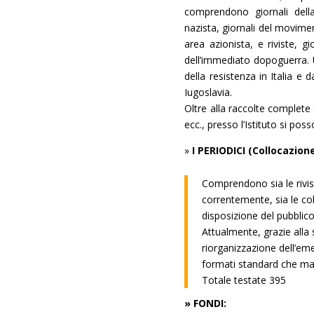
comprendono giornali del
nazista, giornali del movime
area azionista, e riviste, gio
dell’immediato dopoguerra. Un
della resistenza in Italia e d
Iugoslavia.
Oltre alla raccolte complete 
ecc., presso l’Istituto si posso
»
I PERIODICI (Collocazion
Comprendono sia le rivi
correntemente, sia le col
disposizione del pubblico 
Attualmente, grazie alla
riorganizzazione dell’eme
formati standard che ma
Totale testate 395
» FONDI: