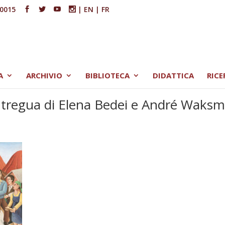
00015
|
EN
|
FR
A
ARCHIVIO
BIBLIOTECA
DIDATTICA
RICE
a tregua di Elena Bedei e André Waksm