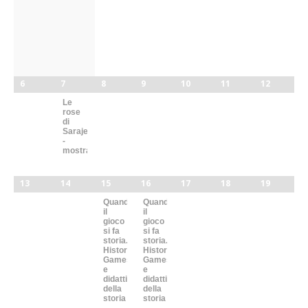
calendario
6
7
8
9
10
11
12
Le
rose
di
Sarajevo
-
mostra
13
14
15
16
17
18
19
Quando
Quando
il
il
gioco
gioco
si fa
si fa
storia.
storia.
Historical
Historical
Games
Games
e
e
didattica
didattica
della
della
storia
storia
–
–