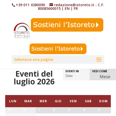
+39 011 4380090
redazione@istoreto.it
- C.F.
80085600015
|
EN
|
FR
Seleziona una pagina
Eventi del
Visualizza
EVENTI IN
VEDI COME
Mese
evento
luglio 2026
Navigazione
per
LUN
MAR
MER
GIO
VEN
SAB
DOM
mese
29
30
1
2
3
4
5
del