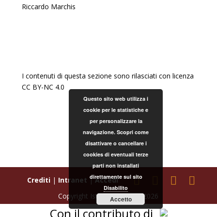
Riccardo Marchis
I contenuti di questa sezione sono rilasciati con licenza
CC BY-NC 4.0
Questo sito web utilizza i
cookie per le statistiche e
per personalizzare la
navigazione. Scopri come
disattivare o cancellare i
cookies di eventuali terze
parti non installati
direttamente sul sito
Crediti
|
Intranet
|
Accedi
Disabilito
Copyright Istoreto © 2000-2026
Accetto
Con il contributo di