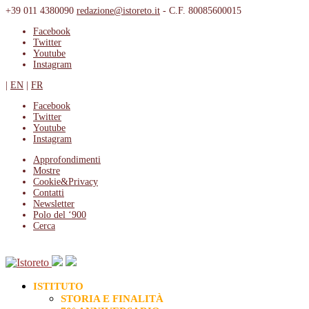
+39 011 4380090
redazione@istoreto.it
- C.F. 80085600015
Facebook
Twitter
Youtube
Instagram
|
EN
|
FR
Facebook
Twitter
Youtube
Instagram
Approfondimenti
Mostre
Cookie&Privacy
Contatti
Newsletter
Polo del ‘900
Cerca
ISTITUTO
STORIA E FINALITÀ