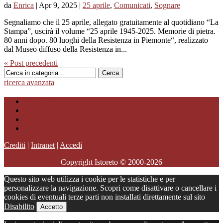
da
Enrica
|
Apr 9, 2025
|
25 aprile
,
Comunicati
,
Sognare
Segnaliamo che il 25 aprile, allegato gratuitamente al quotidiano “La
Stampa”, uscirà il volume “25 aprile 1945-2025. Memorie di pietra.
80 anni dopo. 80 luoghi della Resistenza in Piemonte“, realizzato
dal Museo diffuso della Resistenza in...
« Post precedenti
ricerca avanzata
Facebook
Twitter
Youtube
Instagram
Crediti
|
Intranet
|
Accedi
Copyright Istoreto © 2000-2026
Questo sito web utilizza i cookie per le statistiche e per
personalizzare la navigazione. Scopri come disattivare o cancellare i
cookies di eventuali terze parti non installati direttamente sul sito
Disabilito
Accetto