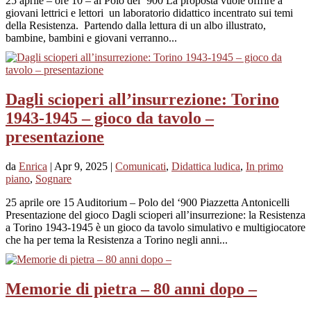
25 aprile – ore 10 – al Polo del ‘900 La proposta vuole offrire a
giovani lettrici e lettori un laboratorio didattico incentrato sui temi
della Resistenza. Partendo dalla lettura di un albo illustrato,
bambine, bambini e giovani verranno...
Dagli scioperi all’insurrezione: Torino
1943-1945 – gioco da tavolo –
presentazione
da
Enrica
|
Apr 9, 2025
|
Comunicati
,
Didattica ludica
,
In primo
piano
,
Sognare
25 aprile ore 15 Auditorium – Polo del ‘900 Piazzetta Antonicelli
Presentazione del gioco Dagli scioperi all’insurrezione: la Resistenza
a Torino 1943-1945 è un gioco da tavolo simulativo e multigiocatore
che ha per tema la Resistenza a Torino negli anni...
Memorie di pietra – 80 anni dopo –